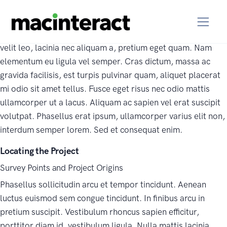
Lorem ipsum dolor sit amet, consectetur adipiscing elit.
Cras eget nunc dictum odio hendrerit finibus et eu diam.
Phasellus eu turpis non augue sodales sagittis. Vivamus
velit leo, lacinia nec aliquam a, pretium eget quam. Nam
elementum eu ligula vel semper. Cras dictum, massa ac
gravida facilisis, est turpis pulvinar quam, aliquet placerat
mi odio sit amet tellus. Fusce eget risus nec odio mattis
ullamcorper ut a lacus. Aliquam ac sapien vel erat suscipit
volutpat. Phasellus erat ipsum, ullamcorper varius elit non,
interdum semper lorem. Sed et consequat enim.
Locating the Project
Survey Points and Project Origins
Phasellus sollicitudin arcu et tempor tincidunt. Aenean
luctus euismod sem congue tincidunt. In finibus arcu in
pretium suscipit. Vestibulum rhoncus sapien efficitur,
porttitor diam id, vestibulum ligula. Nulla mattis lacinia