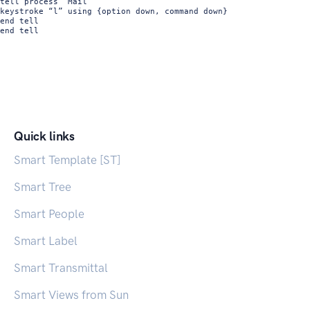
tell process “Mail”

keystroke “l” using {option down, command down}

end tell

end tell
Quick links
Smart Template [ST]
Smart Tree
Smart People
Smart Label
Smart Transmittal
Smart Views from Sun