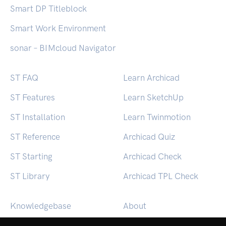
Smart DP Titleblock
Smart Work Environment
sonar – BIMcloud Navigator
ST FAQ
Learn Archicad
ST Features
Learn SketchUp
ST Installation
Learn Twinmotion
ST Reference
Archicad Quiz
ST Starting
Archicad Check
ST Library
Archicad TPL Check
Knowledgebase
About
BEACON (macOS)
Contact